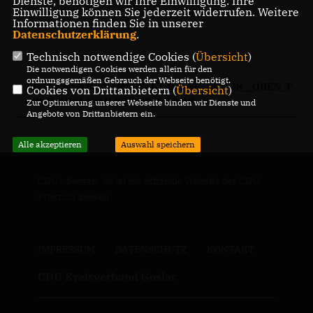
Dienste, benötigen wir Ihre Einwilligung. Ihre
Einwilligung können Sie jederzeit widerrufen. Weitere
Informationen finden Sie in unserer
Datenschutzerklärung
.
Informationen
Technisch notwendige Cookies (
Übersicht
)
Die notwendigen Cookies werden allein für den
ordnungsgemäßen Gebrauch der Webseite benötigt.
201119_GEMEINSAME_ERKLARUNG_LOGOS__OBEN_F
Cookies von Drittanbietern (
Übersicht
)
ORDERUNG_SCHLICHTER_UF.PDF
Zur Optimierung unserer Webseite binden wir Dienste und
Angebote von Drittanbietern ein.
Alle akzeptieren
Auswahl speichern
CDU - Seesen. de ist die offizielle Website der CDU
Fraktion Seesen.
IMPRESSUM
DATENSCHUTZ
KONTAKT
CDU Kreisverband Goslar