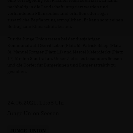
eine Versiegelung von Flächen realisieren lässt. Er kann
nachhaltig in die Landschaft integriert werden und
vorhandenen Pflanzenbestand erhalten oder sogar
zusätzliche Bepflanzung ermöglichen. Er kann somit einen
Beitrag zum Klimaschutz leisten.
Für die Junge Union treten bei der diesjährigen
Kommunalwahl Gerrit Lober (Platz 6), Patrick Billep (Platz
8), Manuel Röttger (Platz 11) und Marcel Meierdierks (Platz
17) für den Stadtrat an. Unser Ziel ist es besonders Seesen
und die Dörfer für Bürgerinnen und Bürger attraktiv zu
gestalten.
24.06.2021, 11:58 Uhr
Junge Union Seesen
JUNGE_UNION