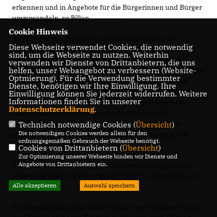
erkennen und in Angebote für die Bürgerinnen und Bürger
umzuwandeln, so Billep.
Cookie Hinweis
Am Beispiel von Bikeparks in Bad Salzdetfurth oder
Diese Webseite verwendet Cookies, die notwendig
umliegenden Orten im Harz ist der Erfolg eines solchen
sind, um die Webseite zu nutzen. Weiterhin
Parks klar erkennbar. Dieser wird nicht nur von allen
verwenden wir Dienste von Drittanbietern, die uns
helfen, unser Webangebot zu verbessern (Website-
Altersklassen innerhalb der eigenen Stadt genutzt, sondern
Optmierung). Für die Verwendung bestimmter
ist weit über die Stadtgrenzen hinweg bekannt und ein
Dienste, benötigen wir Ihre Einwilligung. Ihre
touristisches Ziel, fügte Marcel Meierdierks hinzu. Gerade
Einwilligung können Sie jederzeit widerrufen. Weitere
Informationen finden Sie in unserer
vor dem Hintergrund, dass die Stadt Seesen an einem
Datenschutzerklärung
.
Tourismuskonzept arbeitet und der Bikepark ein
Bestandteil werden könnte, ist diese Idee besonders
Technisch notwendige Cookies (
Übersicht
)
Die notwendigen Cookies werden allein für den
attraktiv, jetzt und für die kommenden Jahre, ergänzte
ordnungsgemäßen Gebrauch der Webseite benötigt.
Ratsherr Gerrit Lober.
Cookies von Drittanbietern (
Übersicht
)
Zur Optimierung unserer Webseite binden wir Dienste und
Angebote von Drittanbietern ein.
Ebenfalls wurde im Antrag die Stadtverwaltung gebeten
neben den Kosten auch mögliche Flächen aufzuzeigen, so
Alle akzeptieren
Auswahl speichern
Manuel Röttger.
Ein Bikepark hat den großen Vorteil, dass sich dieser ohne