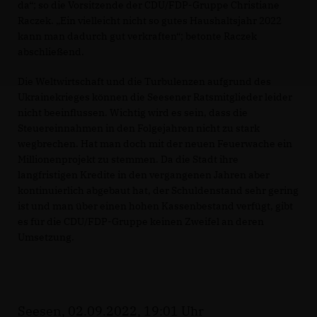
da“; so die Vorsitzende der CDU/FDP-Gruppe Christiane
Raczek. „Ein vielleicht nicht so gutes Haushaltsjahr 2022
kann man dadurch gut verkraften“; betonte Raczek
abschließend.
Die Weltwirtschaft und die Turbulenzen aufgrund des
Ukrainekrieges können die Seesener Ratsmitglieder leider
nicht beeinflussen. Wichtig wird es sein, dass die
Steuereinnahmen in den Folgejahren nicht zu stark
wegbrechen. Hat man doch mit der neuen Feuerwache ein
Millionenprojekt zu stemmen. Da die Stadt ihre
langfristigen Kredite in den vergangenen Jahren aber
kontinuierlich abgebaut hat, der Schuldenstand sehr gering
ist und man über einen hohen Kassenbestand verfügt, gibt
es für die CDU/FDP-Gruppe keinen Zweifel an deren
Umsetzung.
Seesen, 02.09.2022, 19:01 Uhr