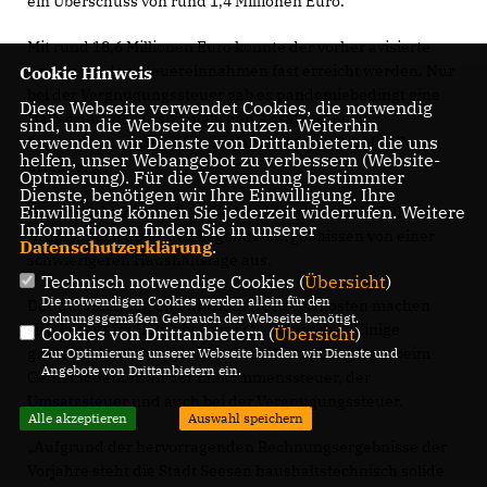
ein Überschuss von rund 1,4 Millionen Euro.
Mit rund 18,6 Millionen Euro konnte der vorher avisierte
Ansatz bei den Steuereinnahmen fast erreicht werden. Nur
Cookie Hinweis
bei der Vergnügungssteuer gab es pandemiebedingt eine
Diese Webseite verwendet Cookies, die notwendig
Halbierung des ursprünglichen Ansatzes. Für
sind, um die Webseite zu nutzen. Weiterhin
verwenden wir Dienste von Drittanbietern, die uns
Baumaßnahmen wurden im Jahr 2021 fast 2,8 Mio. Euro
helfen, unser Webangebot zu verbessern (Website-
investiert.
Optmierung). Für die Verwendung bestimmter
Dienste, benötigen wir Ihre Einwilligung. Ihre
Einwilligung können Sie jederzeit widerrufen. Weitere
Für das Jahr 2022 gehen die Mitglieder der CDU/FDP-
Informationen finden Sie in unserer
Gruppe nach ersten vorliegenden Ergebnissen von einer
Datenschutzerklärung
.
schwierigeren Haushaltslage aus.
Technisch notwendige Cookies (
Übersicht
)
Die notwendigen Cookies werden allein für den
Der Ukrainekrieg und die hohen Energiekosten machen
ordnungsgemäßen Gebrauch der Webseite benötigt.
sich bereits im Halbjahresbericht bemerkbar. Einige
Cookies von Drittanbietern (
Übersicht
)
größere Abweichungen zum Haushaltsplan gibt es beim
Zur Optimierung unserer Webseite binden wir Dienste und
Angebote von Drittanbietern ein.
Gemeindeanteil an der Einkommenssteuer, der
Umsatzsteuer und auch bei der Vergnügungssteuer.
Alle akzeptieren
Auswahl speichern
Aufgrund der hervorragenden Rechnungsergebnisse der
Vorjahre steht die Stadt Seesen haushaltstechnisch solide