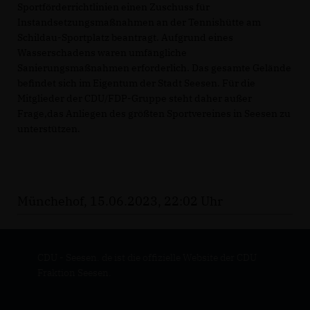
Sportförderrichtlinien einen Zuschuss für
Instandsetzungsmaßnahmen an der Tennishütte am
Schildau-Sportplatz beantragt. Aufgrund eines
Wasserschadens waren umfängliche
Sanierungsmaßnahmen erforderlich. Das gesamte Gelände
befindet sich im Eigentum der Stadt Seesen. Für die
Mitglieder der CDU/FDP-Gruppe steht daher außer
Frage,das Anliegen des größten Sportvereines in Seesen zu
unterstützen.
Münchehof, 15.06.2023, 22:02 Uhr
CDU - Seesen. de ist die offizielle Website der CDU
Fraktion Seesen.