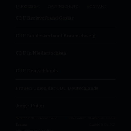
IMPRESSUM
DATENSCHUTZ
KONTAKT
CDU Kreisverband Goslar
CDU Landesverband Braunschweig
CDU in Niedersachsen
CDU Deutschlands
Frauen Union der CDU Deutschlands
Junge Union
© 2026 CDU Stadtverband
Realisation: Sharkness Media
Seesen
GmbH & Co. KG
Alle Rechte vorbehalten.