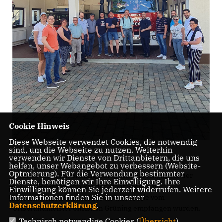
Cookie Hinweis
Diese Webseite verwendet Cookies, die notwendig
sind, um die Webseite zu nutzen. Weiterhin
verwenden wir Dienste von Drittanbietern, die uns
helfen, unser Webangebot zu verbessern (Website-
Optmierung). Für die Verwendung bestimmter
Zu ihrer jüngsten Sitzung trafen sich die Mitglieder der
Dienste, benötigen wir Ihre Einwilligung. Ihre
CDU/FDP-Gruppe im Rat der Stadt Seesen im
Einwilligung können Sie jederzeit widerrufen. Weitere
Informationen finden Sie in unserer
Feuerwehrgerätehaus Münchehof, wo sie vom
Datenschutzerklärung
.
Ortsbrandmeister Christian Grüning empfangen wurden.
Technisch notwendige Cookies (
Übersicht
)