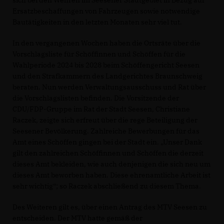
Ersatzbeschaffungen von Fahrzeugen sowie notwendige
Bautätigkeiten in den letzten Monaten sehr viel tut.
In den vergangenen Wochen haben die Ortsräte über die
Vorschlagsliste für Schöffinnen und Schöffen für die
Wahlperiode 2024 bis 2028 beim Schöffengericht Seesen
und den Strafkammern des Landgerichtes Braunschweig
beraten. Nun werden Verwaltungsausschuss und Rat über
die Vorschlagslisten befinden. Die Vorsitzende der
CDU/FDP-Gruppe im Rat der Stadt Seesen, Christiane
Raczek, zeigte sich erfreut über die rege Beteiligung der
Seesener Bevölkerung. Zahlreiche Bewerbungen für das
Amt eines Schöffen gingen bei der Stadt ein. „Unser Dank
gilt den zahlreichen Schöffinnen und Schöffen die derzeit
dieses Amt bekleiden, wie auch denjenigen die sich neu um
dieses Amt beworben haben. Diese ehrenamtliche Arbeit ist
sehr wichtig“; so Raczek abschließend zu diesem Thema.
Des Weiteren gilt es, über einen Antrag des MTV Seesen zu
entscheiden. Der MTV hatte gemäß der