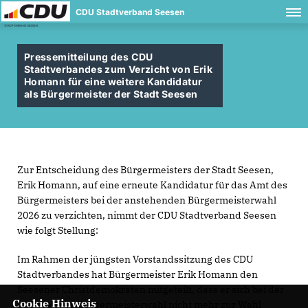
CDU Stadtverband Seesen
Pressemitteilung des CDU
Stadtverbandes zum Verzicht von Erik
Homann für eine weitere Kandidatur
als Bürgermeister der Stadt Seesen
Zur Entscheidung des Bürgermeisters der Stadt Seesen,
Erik Homann, auf eine erneute Kandidatur für das Amt des
Bürgermeisters bei der anstehenden Bürgermeisterwahl
2026 zu verzichten, nimmt der CDU Stadtverband Seesen
wie folgt Stellung:
Im Rahmen der jüngsten Vorstandssitzung des CDU
Stadtverbandes hat Bürgermeister Erik Homann den
Seesener Christdemokraten mitgeteilt, dass er sich bei der
Cookie Hinweis
kommenden Bürgermeisterwahl nicht mehr zur Wahl