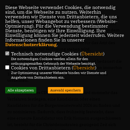
stellen wird.
Diese Webseite verwendet Cookies, die notwendig
sind, um die Webseite zu nutzen. Weiterhin
verwenden wir Dienste von Drittanbietern, die uns
Vorausgegangen war ein gemeinsames Gespräch mit dem
helfen, unser Webangebot zu verbessern (Website-
CDU Stadtverbandsvorsitzenden, Jan Warnecke, und der
Optmierung). Für die Verwendung bestimmter
Fraktionsvorsitzenden der CDU, Christiane Raczek, in dem
Dienste, benötigen wir Ihre Einwilligung. Ihre
Einwilligung können Sie jederzeit widerrufen. Weitere
Erik Homann seine Beweggründe mitteilte, warum er nach
Informationen finden Sie in unserer
Beendigung seiner Amtszeit nicht mehr für das Amt des
Datenschutzerklärung
.
Bürgermeisters zur Verfügung stehen wird.
Technisch notwendige Cookies (
Übersicht
)
Die notwendigen Cookies werden allein für den
Der CDU Stadtverband Seesen respektiert und bedauert die
ordnungsgemäßen Gebrauch der Webseite benötigt.
Cookies von Drittanbietern (
Übersicht
)
Entscheidung von Erik Homann, nach einer dann immerhin
Zur Optimierung unserer Webseite binden wir Dienste und
15jährigen Amtszeit, auf eine weitere Kandidatur zu
Angebote von Drittanbietern ein.
verzichten.
Alle akzeptieren
Auswahl speichern
Der Vorstand des CDU Stadtverbandes wird nunmehr das
Verfahren festlegen, eine Kandidatin oder einen
Kandidaten für die Bürgermeisterwahl 2026 zu finden und
zu nominieren. Dadurch, dass frühzeitig feststeht, dass
eine erneute Kandidatur von Erik Homann ausgeschlossen
ist, besteht für die Christdemokraten genügend Zeit sich