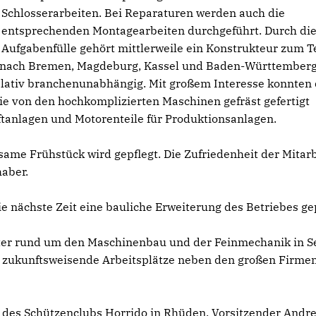
Schlosserarbeiten. Bei Reparaturen werden auch die
entsprechenden Montagearbeiten durchgeführt. Durch di
Aufgabenfülle gehört mittlerweile ein Konstrukteur zum 
in nach Bremen, Magdeburg, Kassel und Baden-Württember
 relativ branchenunabhängig. Mit großem Interesse konnten 
 von den hochkomplizierten Maschinen gefräst gefertigt
ftanlagen und Motorenteile für Produktionsanlagen.
same Frühstück wird gepflegt. Die Zufriedenheit der Mitar
haber.
die nächste Zeit eine bauliche Erweiterung des Betriebes ge
ster rund um den Maschinenbau und der Feinmechanik in S
nd zukunftsweisende Arbeitsplätze neben den großen Firme
 des Schützenclubs Horrido in Rhüden. Vorsitzender Andr