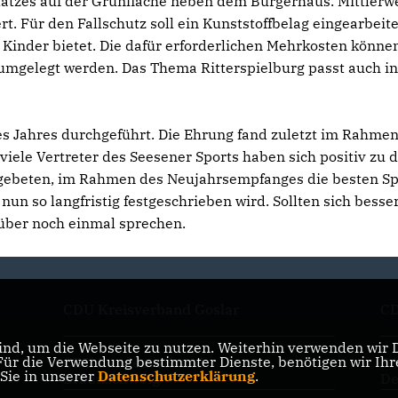
latzes auf der Grünfläche neben dem Bürgerhaus. Mittlerw
rt. Für den Fallschutz soll ein Kunststoffbelag eingearbeite
e Kinder bietet. Die dafür erforderlichen Mehrkosten könne
mgelegt werden. Das Thema Ritterspielburg passt auch in
des Jahres durchgeführt. Die Ehrung fand zuletzt im Rahme
viele Vertreter des Seesener Sports haben sich positiv zu 
 gebeten, im Rahmen des Neujahrsempfanges die besten Sp
 nun so langfristig festgeschrieben wird. Sollten sich besse
über noch einmal sprechen.
CDU Kreisverband Goslar
CD
nd, um die Webseite zu nutzen. Weiterhin verwenden wir Di
r die Verwendung bestimmter Dienste, benötigen wir Ihre 
CDU Landesverband
Fr
 Sie in unserer
Datenschutzerklärung
.
Braunschweig
De