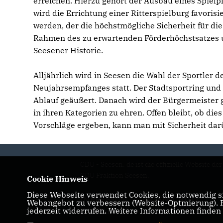
erreichen. Hierzu gehört der Ausbau eines Spielp
wird die Errichtung einer Ritterspielburg favorisie
werden, der die höchstmögliche Sicherheit für di
Rahmen des zu erwartenden Förderhöchstsatzes u
Seesener Historie.
Alljährlich wird in Seesen die Wahl der Sportler 
Neujahrsempfanges statt. Der Stadtsportring und 
Ablauf geäußert. Danach wird der Bürgermeister
in ihren Kategorien zu ehren. Offen bleibt, ob dies
Vorschläge ergeben, kann man mit Sicherheit dar
CDU - Seesen. de ist die offizielle Website der
CDU Fraktion Seesen.
Cookie Hinweis
Diese Webseite verwendet Cookies, die notwendig si
IMPRESSUM
DATENSCHUTZ
Webangebot zu verbessern (Website-Optmierung). Fü
jederzeit widerrufen. Weitere Informationen finden
KONTAKT