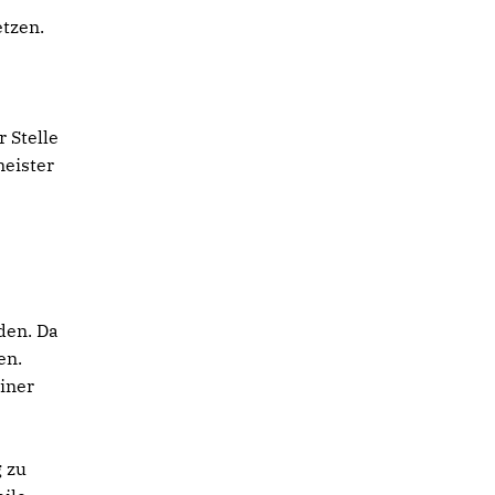
tzen.
 Stelle
meister
e
den. Da
en.
iner
g zu