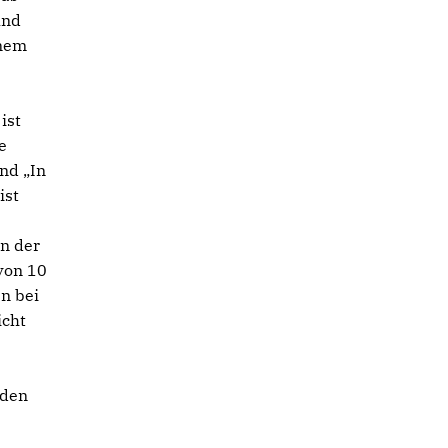
und
inem
ist
e
nd „In
ist
n der
 von 10
n bei
icht
nden