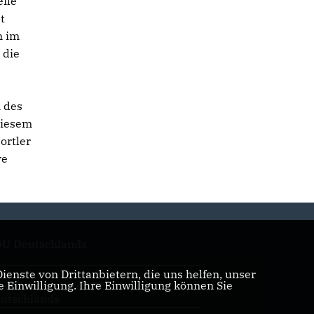
eile
t
n im
 die
n des
diesem
ortler
re
U Deutschlands
enste von Drittanbietern, die uns helfen, unser
Einwilligung. Ihre Einwilligung können Sie
auen Union der CDU
utschlands