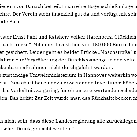
tgliedern vor. Danach betreibt man eine Bogenschießanlage 
hre. Der Verein steht finanziell gut da und verfügt mit se
nde Basis.
ster Ernst Pahl und Ratsherr Volker Harenberg. Glücklich 
bachbrücke“. Mit einer Investition von 150.000 Euro ist di
t gesichert. Leider geht es beider Brücke „Maschstraße“ u
erfahren zur Vergrößerung der Durchlassmenge in der Nette 
ückenbaumaßnahmen nicht durchgeführt werden.
as zuständige Umweltministerium in Hannover weiterhin vo
sst. Danach ist bei einer zu erwartenden Investitionshöhe
das Verhältnis zu gering, für einen zu erwartenden Schade
en. Das heißt: Zur Zeit würde man das Rückhaltebecken n
n nicht sein, dass diese Landesregierung alle zurückliege
itischer Druck gemacht werden!“