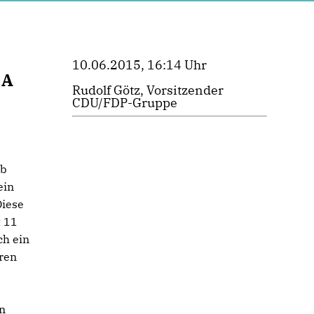
10.06.2015, 16:14 Uhr
MA
Rudolf Götz, Vorsitzender
CDU/FDP-Gruppe
eb
ein
Diese
t 11
ch ein
eren
n