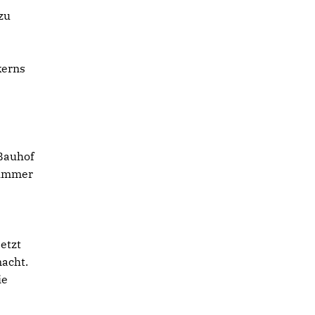
zu
kerns
Bauhof
e immer
etzt
acht.
ie