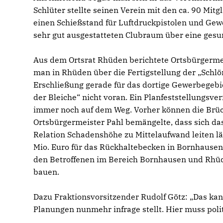
Schlüter stellte seinen Verein mit den ca. 90 Mi
einen Schießstand für Luftdruckpistolen und Gewe
sehr gut ausgestatteten Clubraum über eine gesu
Aus dem Ortsrat Rhüden berichtete Ortsbürgermei
man in Rhüden über die Fertigstellung der „Schlör
Erschließung gerade für das dortige Gewerbegebie
der Bleiche“ nicht voran. Ein Planfeststellungsv
immer noch auf dem Weg. Vorher können die Br
Ortsbürgermeister Pahl bemängelte, dass sich d
Relation Schadenshöhe zu Mittelaufwand leiten lä
Mio. Euro für das Rückhaltebecken in Bornhausen 
den Betroffenen im Bereich Bornhausen und Rhüd
bauen.
Dazu Fraktionsvorsitzender Rudolf Götz: „Das kan
Planungen nunmehr infrage stellt. Hier muss pol