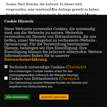
Goslar, Herr Strache, die Antwort. In dieser wird
vorgeworfen, eine tendenziÃ¶se Anfrage gestellt zu haben.
So ist die Anfrage auch gemeint. Es geht tendenziÃ¶s um
den Hochwasserschutz und nicht um die Befindlichkeiten
Cookie Hinweis
verschiedener GeschÃ¤ftsbereiche in einer groÃŸen
Diese Webseite verwendet Cookies, die notwendig
Kreisverwaltung. Liest man die Einlassung des
sind, um die Webseite zu nutzen. Weiterhin
Pressesprechers Strache genau, stellt man fest (siehe
verwenden wir Dienste von Drittanbietern, die uns
helfen, unser Webangebot zu verbessern (Website-
Beobachter vom 17.10.17), dass man zwar verspricht
Optmierung). Für die Verwendung bestimmter
schnell GerÃ¶ll und umgestÃ¼rzte BÃ¤ume beseitigen zu
Dienste, benötigen wir Ihre Einwilligung. Ihre
lassen, aber nicht bereit ist, gleichzeitig noch nicht
Einwilligung können Sie jederzeit widerrufen. Weitere
Informationen finden Sie in unserer
umgestÃ¼rzte und noch nicht entwurzelte BÃ¤ume und
Datenschutzerklärung
.
Strauchwerk, die aber ein Hindernis darstellen, zu
Technisch notwendige Cookies (
Übersicht
)
beseitigen. Es ist niemandem klarzumachen, dass
Die notwendigen Cookies werden allein für den
ausgemachte Hindernisse und schnell zu beseitigende
ordnungsgemäßen Gebrauch der Webseite benötigt.
Schwachstellen nicht sofort mit beseitigt werden.
Cookies von Drittanbietern (
Übersicht
)
Zur Optimierung unserer Webseite binden wir Dienste und
Angebote von Drittanbietern ein.
Zum Beispiel ist der ehemalige Bahndamm in den
Netteauen nÃ¶rdlich von RhÃ¼den nur zu beseitigen,
Alle akzeptieren
Auswahl speichern
wenn man gleichzeitig wild wucherndes Strauchwerk mit
entfernt. Das heiÃŸt, den Damm kÃ¶nnte man beseitigen,