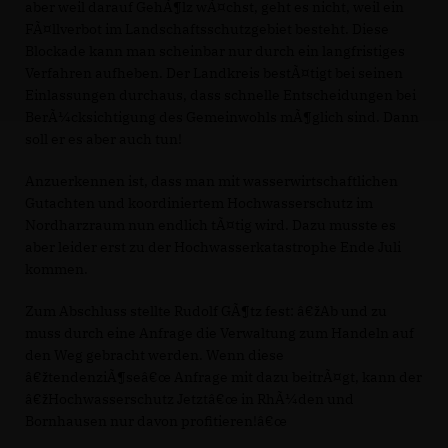
aber weil darauf GehÃ¶lz wÃ¤chst, geht es nicht, weil ein
FÃ¤llverbot im Landschaftsschutzgebiet besteht. Diese
Blockade kann man scheinbar nur durch ein langfristiges
Verfahren aufheben. Der Landkreis bestÃ¤tigt bei seinen
Einlassungen durchaus, dass schnelle Entscheidungen bei
BerÃ¼cksichtigung des Gemeinwohls mÃ¶glich sind. Dann
soll er es aber auch tun!
Anzuerkennen ist, dass man mit wasserwirtschaftlichen
Gutachten und koordiniertem Hochwasserschutz im
Nordharzraum nun endlich tÃ¤tig wird. Dazu musste es
aber leider erst zu der Hochwasserkatastrophe Ende Juli
kommen.
Zum Abschluss stellte Rudolf GÃ¶tz fest: â€žAb und zu
muss durch eine Anfrage die Verwaltung zum Handeln auf
den Weg gebracht werden. Wenn diese
žtendenziÃ¶seâ€œ Anfrage mit dazu beitrÃ¤gt, kann der
žHochwasserschutz Jetztâ€œ in RhÃ¼den und
Bornhausen nur davon profitieren!â€œ