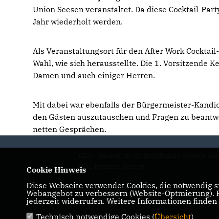
Union Seesen veranstaltet. Da diese Cocktail-Part
Jahr wiederholt werden.
Als Veranstaltungsort für den After Work Cocktai
Wahl, wie sich herausstellte. Die 1. Vorsitzende K
Damen und auch einiger Herren.
Mit dabei war ebenfalls der Bürgermeister-Kandid
den Gästen auszutauschen und Fragen zu beantw
netten Gesprächen.
CDU - Seesen. de ist die offizielle Website der
CDU Fraktion Seesen.
Cookie Hinweis
Diese Webseite verwendet Cookies, die notwendig si
IMPRESSUM
DATENSCHUTZ
Webangebot zu verbessern (Website-Optmierung). Fü
jederzeit widerrufen. Weitere Informationen finden
KONTAKT
Technisch notwendige Cookies (
Übersicht
)