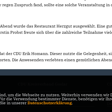
y regen Zuspruch fand, sollte eine solche Veranstaltung in
l-Abend wurde das Restaurant Herzgut ausgewählt. Eine gu
erstin Probst freute sich über die zahlreiche Teilnahme viel
at der CDU Erik Homann. Dieser nutzte die Gelegenheit, si
orten. Die Anwesenden verlebten einen gemütlichen Aben
CDU Kreisverband Goslar
CD
nd, um die Webseite zu nutzen. Weiterhin verwenden wir Di
r die Verwendung bestimmter Dienste, benötigen wir Ihre 
CDU Landesverband
Fr
 Sie in unserer
Datenschutzerklärung
.
Braunschweig
De