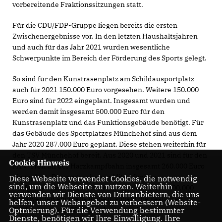
vorbereitende Fraktionssitzungen statt.
Für die CDU/FDP-Gruppe liegen bereits die ersten
Zwischenergebnisse vor. In den letzten Haushaltsjahren
und auch für das Jahr 2021 wurden wesentliche
Schwerpunkte im Bereich der Förderung des Sports gelegt.
So sind für den Kunstrasenplatz am Schildausportplatz
auch für 2021 150.000 Euro vorgesehen. Weitere 150.000
Euro sind für 2022 eingeplant. Insgesamt wurden und
werden damit insgesamt 500.000 Euro für den
Kunstrasenplatz und das Funktionsgebäude benötigt. Für
das Gebäude des Sportplatzes Münchehof sind aus dem
Jahr 2020 287.000 Euro geplant. Diese stehen weiterhin für
den TSV Münchehof bereit. Aus 2020 und 2021 sind für den
Cookie Hinweis
MTV-Treff an der Harzkampfbahn insgesamt 260.000 Euro
eingeplant. Die vorgesehenen Mittel für das
Diese Webseite verwendet Cookies, die notwendig
sind, um die Webseite zu nutzen. Weiterhin
Dorfgemeinschaftshaus Kirchberg in Höhe von 500.000
verwenden wir Dienste von Drittanbietern, die uns
Euro werden ebenfalls fließen, sobald die gestellten
helfen, unser Webangebot zu verbessern (Website-
Förderanträge in 2021 genehmigt sind.
Optmierung). Für die Verwendung bestimmter
Dienste, benötigen wir Ihre Einwilligung. Ihre