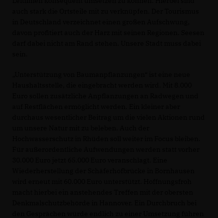
Leitlinien konsequent umsetzen zu können. Hierbei sind
auch stark die Ortsteile mit zu verknüpfen. Der Tourismus
in Deutschland verzeichnet einen großen Aufschwung,
davon profitiert auch der Harz mit seinen Regionen. Seesen
darf dabei nicht am Rand stehen. Unsere Stadt muss dabei
sein.
Unterstützung von Baumanpflanzungen“ ist eine neue
Haushaltsstelle, die eingebracht werden wird. Mit 8.000
Euro sollen zusätzliche Anpflanzungen an Radwegen und
auf Restflächen ermöglicht werden. Ein kleiner aber
durchaus wesentlicher Beitrag um die vielen Aktionen rund
um unsere Natur mit zu beleben. Auch der
Hochwasserschutz in Rhüden soll weiter im Focus bleiben.
Für außerordentliche Aufwendungen werden statt vorher
30.000 Euro jetzt 65.000 Euro veranschlagt. Eine
Wiederherstellung der Schäferhofbrücke in Bornhausen
wird erneut mit 60.000 Euro unterstützt. Hoffnungsfroh
macht hierbei ein anstehendes Treffen mit der obersten
Denkmalschutzbehörde in Hannover. Ein Durchbruch bei
den Gesprächen würde endlich zu einer Umsetzung führen