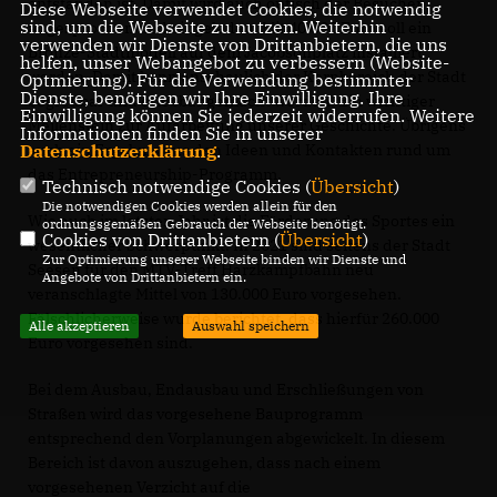
entstanden ist. Damit wird auch optisch der Besucher
Diese Webseite verwendet Cookies, die notwendig
sind, um die Webseite zu nutzen. Weiterhin
angesprochen und eingeladen. Mit 40.000 Euro soll ein
verwenden wir Dienste von Drittanbietern, die uns
Bronze-Stadtmodell auf dem Jacobsonplatz installiert
helfen, unser Webangebot zu verbessern (Website-
werden. Damit kann anschaulich der Kernbereich der Stadt
Optmierung). Für die Verwendung bestimmter
Dienste, benötigen wir Ihre Einwilligung. Ihre
begreifbar und erlebbar gemacht werden. Ein wichtiger
Einwilligung können Sie jederzeit widerrufen. Weitere
Meilenstein zur Aufarbeitung unserer Geschichte. Übrigens
Informationen finden Sie in unserer
Datenschutzerklärung
.
auch ein Ergebnis aus den Ideen und Kontakten rund um
das Entrepreneurship-Programm.
Technisch notwendige Cookies (
Übersicht
)
Die notwendigen Cookies werden allein für den
Wie auch im letzten Jahr ist die Förderung des Sportes ein
ordnungsgemäßen Gebrauch der Webseite benötigt.
Cookies von Drittanbietern (
Übersicht
)
wesentlicher Schwerpunkt. In 2021 sind seitens der Stadt
Zur Optimierung unserer Webseite binden wir Dienste und
Seesen für den MTV-Treff Harzkampfbahn neu
Angebote von Drittanbietern ein.
veranschlagte Mittel von 130.000 Euro vorgesehen.
Fälschlicherweise wurde berichtet, dass hierfür 260.000
Alle akzeptieren
Auswahl speichern
Euro vorgesehen sind.
Bei dem Ausbau, Endausbau und Erschließungen von
Straßen wird das vorgesehene Bauprogramm
entsprechend den Vorplanungen abgewickelt. In diesem
Bereich ist davon auszugehen, dass nach einem
vorgesehenen Verzicht auf die